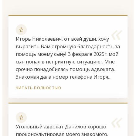
«
Игорь Николаевич, от всей души, хочу
выразить Вам огромную благодарность за
помощь моему сыну! В феврале 2025г. мой
сын попал в неприятную ситуацию... Мне
срочно понадобилась помощь адвоката.
Знакомая дала номер телефона Игоря
Николаевича. И вот, ночью, я ему звоню...
ЧИТАТЬ ПОЛНОСТЬЮ
Он очень внимательно меня выслушал,
несмотря на моё истерическое состояние,
«
и сказал, что готов помочь... Он
сопровождал нас на всех этапах, от
следствия до приговора. Подробно нас
Уголовный адвокат Данилов хорошо
консультировал, готовил все документы
проконсультировал моего знакомого,