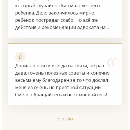
для судебных заседаний, встречался с моим
который случайно сбил малолетнего
сыном, хотя попасть к нему было очень не
ребёнка. Дело закончилось мирно,
легко, оказывал моему сыну не только
ребёнок пострадал слабо. Но всё же
юридическую помощь, но и
действия и рекомендации адвоката на
психологическую. Игорь Николаевич
месте события очень помогли.
максимально ответственно подходил ко
всем вопросам по делу (статья 159 ч.4 УК),
«
это человек высокого профессионализма и
с полным пониманием того, что он делает.
Данилов почти всегда на связи, не раз
Благодаря его опыту, внимательности к
давал очень полезные советы и конечно
деталям и мелочам, ему удалось
весьма ему благодарен за то что дослал
минимизировать обвинение, грамотно
меня из очень не приятной ситуации.
выстроить защиту в суде. С его помощью
Смело обращайтесь и не сомневайтесь!
удалось получить минимальный срок, на
который мы даже не рассчитывали. Ещё
хочу сказать Игорю Николаевичу большое
спасибо за моральную поддержку и
ОТЗЫВЫ
терпение, он всегда был на связи, и ночью,