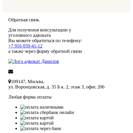
и днем. После общения с ним появлялось
какое-то спокойствие и уверенность, что
всё будет хорошо! Игорь Николаевич
Обратная связь
отличный адвокат, вызывающий
Для получения консультации у
уважение и доверие!
уголовного адвоката
Вы можете обратиться по телефону:
+7 916 059-41-12
а также через форму обратной связи
info@advokat24ru.ru
109147, Москва,
ул. Воронцовская, д. 35 Б к. 2, этаж 3, офис 206
Любая форма оплаты