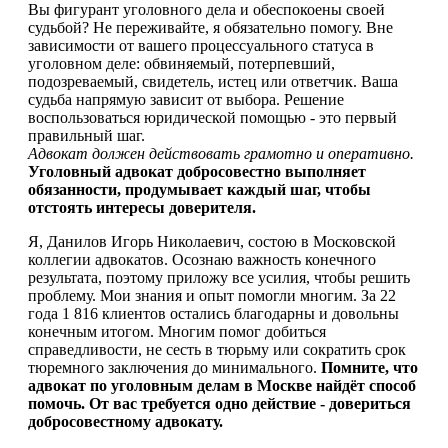
Вы фигурант уголовного дела и обеспокоены своей
судьбой? Не переживайте, я обязательно помогу. Вне
зависимости от вашего процессуального статуса в
уголовном деле: обвиняемый, потерпевший,
подозреваемый, свидетель, истец или ответчик. Ваша
судьба напрямую зависит от выбора. Решение
воспользоваться юридической помощью - это первый
правильный шаг.
Адвокат должен действовать грамотно и оперативно.
Уголовный адвокат добросовестно выполняет
обязанности, продумывает каждый шаг, чтобы
отстоять интересы доверителя.
Я, Данилов Игорь Николаевич, состою в Московской
коллегии адвокатов. Осознаю важность конечного
результата, поэтому приложу все усилия, чтобы решить
проблему. Мои знания и опыт помогли многим. За 22
года 1 816 клиентов остались благодарны и довольны
конечным итогом. Многим помог добиться
справедливости, не сесть в тюрьму или сократить срок
тюремного заключения до минимального.
Помните, что
адвокат по уголовным делам в Москве найдёт способ
помочь. От вас требуется одно действие - довериться
добросовестному адвокату.